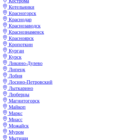
Кострома
Котельники
Красногорск
Краснодар
Краснозаводск
Краснознаменск
Красноярск
Кропоткин
Курган
Курск
Ликино-Дулево
Липецк
Лобня
Лосино-Петровский
Лыткарино
Люберцы
Магнитогорск
Майкоп
Маркс
Миасс
Можайск
Муром
Мытищи