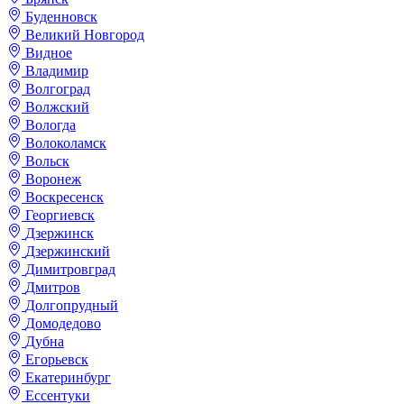
Буденновск
Великий Новгород
Видное
Владимир
Волгоград
Волжский
Вологда
Волоколамск
Вольск
Воронеж
Воскресенск
Георгиевск
Дзержинск
Дзержинский
Димитровград
Дмитров
Долгопрудный
Домодедово
Дубна
Егорьевск
Екатеринбург
Ессентуки