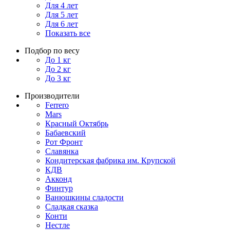
Для 4 лет
Для 5 лет
Для 6 лет
Показать все
Подбор по весу
До 1 кг
До 2 кг
До 3 кг
Производители
Ferrero
Mars
Красный Октябрь
Бабаевский
Рот Фронт
Славянка
Кондитерская фабрика им. Крупской
КДВ
Акконд
Финтур
Ванюшкины сладости
Сладкая сказка
Конти
Нестле