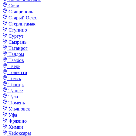
Сочи
Ставрополь
Старый Оскол
Стерлитамак
Ступино
Сургут
Сызрань
Таганрог
Талдом
Тамбов
Тверь
Тольятти
Томск
Троицк
Туапсе
Тула
Тюмень
Ульяновск
Уфа
Фрязино
Химки
Чебоксары