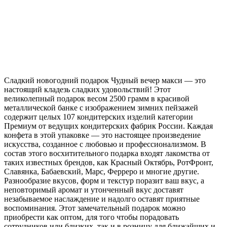
Сладкий новогодний подарок Чудный вечер макси — это
настоящий кладезь сладких удовольствий! Этот
великолепный подарок весом 2500 грамм в красивой
металлической банке с изображением зимних пейзажей
содержит целых 107 кондитерских изделий категории
Премиум от ведущих кондитерских фабрик России. Каждая
конфета в этой упаковке — это настоящее произведение
искусства, созданное с любовью и профессионализмом. В
состав этого восхитительного подарка входят лакомства от
таких известных брендов, как Красный Октябрь, РотФронт,
Славянка, Бабаевский, Марс, Ферреро и многие другие.
Разнообразие вкусов, форм и текстур поразит ваш вкус, а
неповторимый аромат и утонченный вкус доставят
незабываемое наслаждение и надолго оставят приятные
воспоминания. Этот замечательный подарок можно
приобрести как оптом, для того чтобы порадовать
сотрудников или близких, так и в розницу для ближайших и