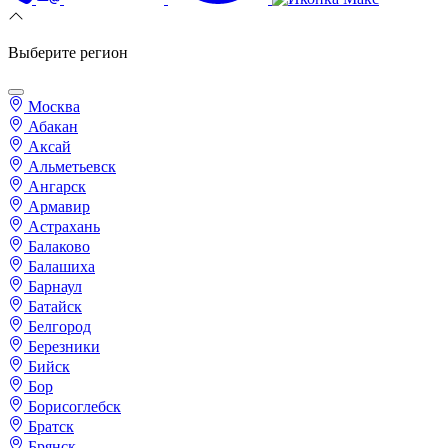
Выберите регион
Москва
Абакан
Аксай
Альметьевск
Ангарск
Армавир
Астрахань
Балаково
Балашиха
Барнаул
Батайск
Белгород
Березники
Бийск
Бор
Борисоглебск
Братск
Брянск