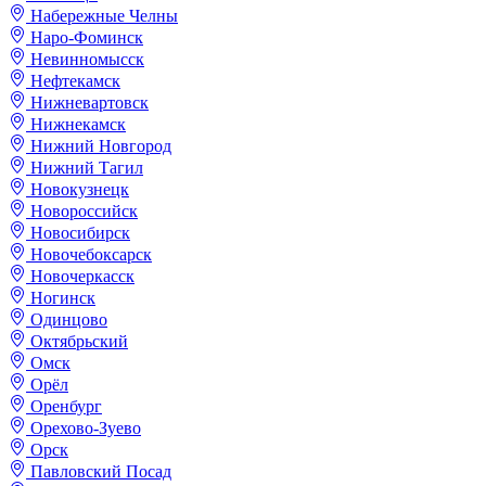
Набережные Челны
Наро-Фоминск
Невинномысск
Нефтекамск
Нижневартовск
Нижнекамск
Нижний Новгород
Нижний Тагил
Новокузнецк
Новороссийск
Новосибирск
Новочебоксарск
Новочеркасск
Ногинск
Одинцово
Октябрьский
Омск
Орёл
Оренбург
Орехово-Зуево
Орск
Павловский Посад