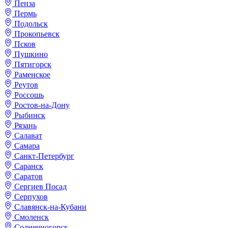
Пенза
Пермь
Подольск
Прокопьевск
Псков
Пушкино
Пятигорск
Раменское
Реутов
Россошь
Ростов-на-Дону
Рыбинск
Рязань
Салават
Самара
Санкт-Петербург
Саранск
Саратов
Сергиев Посад
Серпухов
Славянск-на-Кубани
Смоленск
Солнечногорск