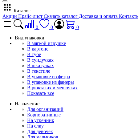
Каталог
Акции
Прайс-лист
Скачать каталог
Доставка и оплата
Контакт
0
0
0
Вид упаковки
В мягкой игрушке
В картоне
В тубе
В сундучках
В шкатулках
В текстиле
В упаковке из фетра
В упаковке из фанеры
В рюкзаках и мешочках
Показать все
Назначение
Для организаций
Корпоративные
На утренник
На елку
Для девочек
Для мальчиков