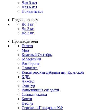
Для 5 лет
Для 6 лет
Показать все
Подбор по весу
До 1 кг
До 2 кг
До 3 кг
Производители
Ferrero
Mars
Красный Октябрь
Бабаевский
Рот Фронт
Славянка
Кондитерская фабрика им. Крупской
КДВ
Акконд
Финтур
Ванюшкины сладости
Сладкая сказка
Конти
Нестле
Сергиево-Посадская КФ